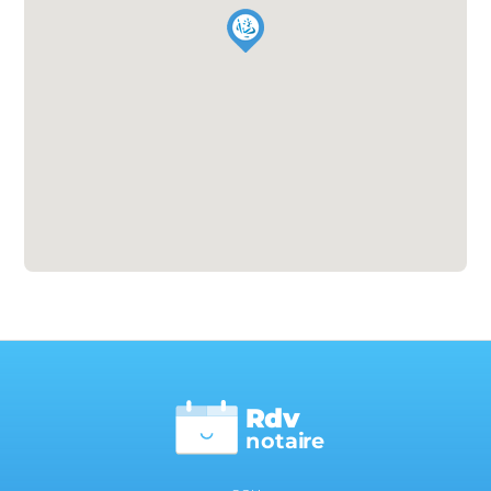
Rdv
n
otai
r
e