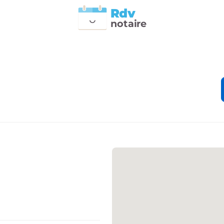
Rdv
n
otai
r
e