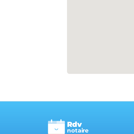
Rdv
n
otai
r
e