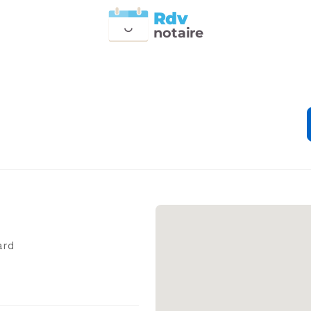
Rdv
n
otai
r
e
ard