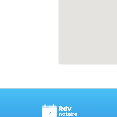
Rdv
n
otai
r
e