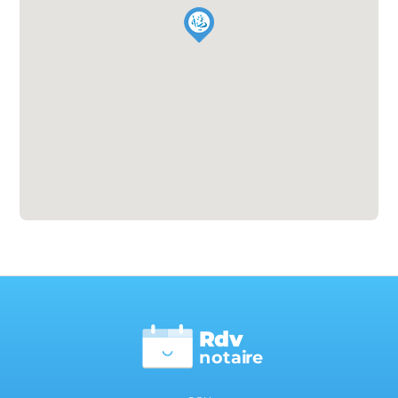
Rdv
n
otai
r
e