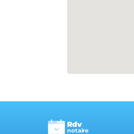
Rdv
n
otai
r
e