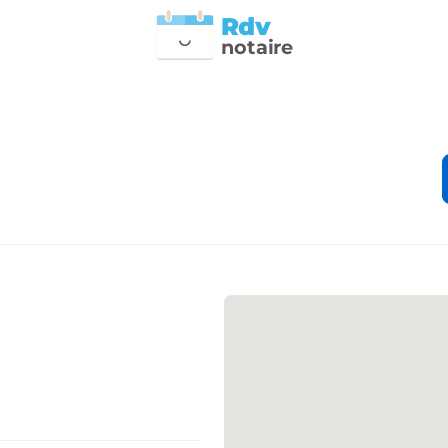
Rdv
n
otai
r
e