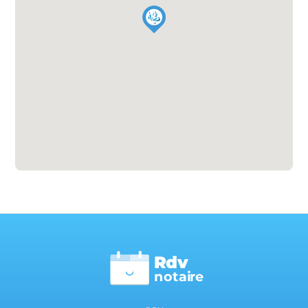
Rdv
n
otai
r
e