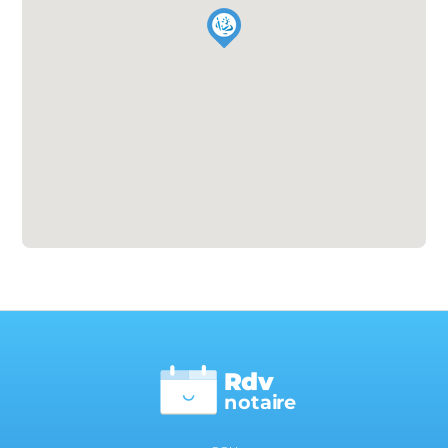
Rdv
n
otai
r
e