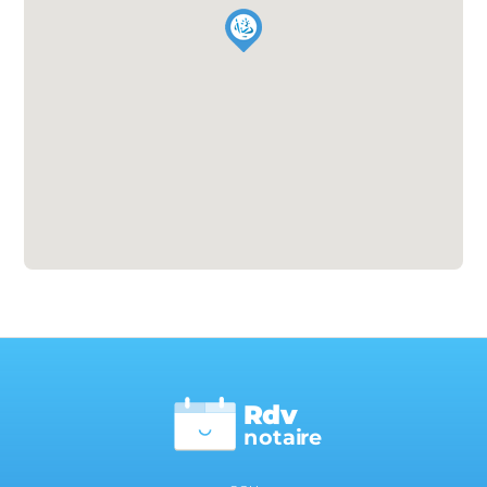
Rdv
n
otai
r
e