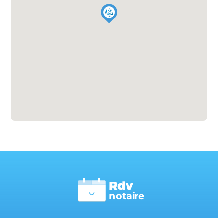
Rdv
n
otai
r
e