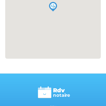
Rdv
n
otai
r
e