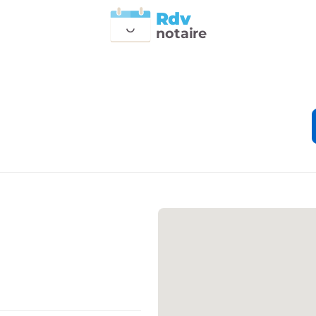
Rdv
n
otai
r
e