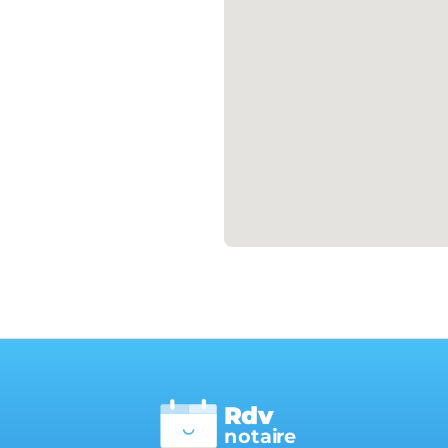
Rdv
n
otai
r
e