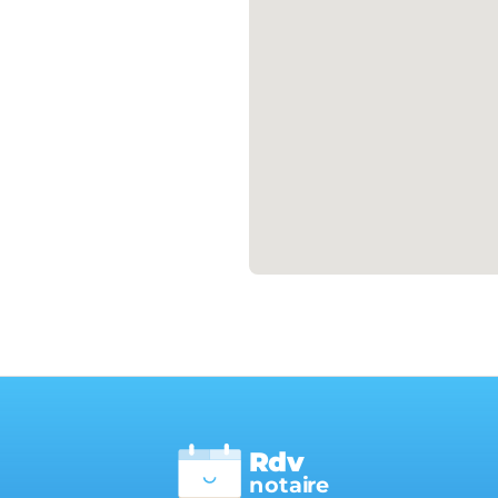
Rdv
n
otai
r
e