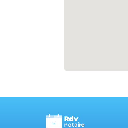
Rdv
n
otai
r
e