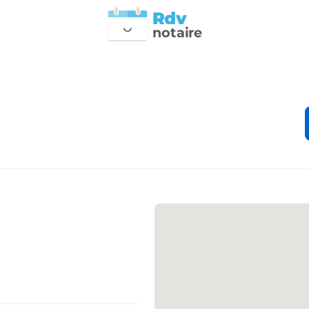
Rdv
n
otai
r
e