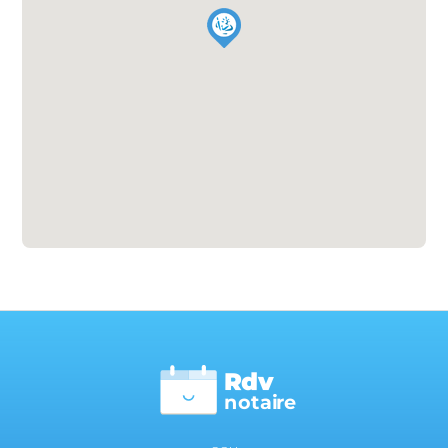
Rdv
n
otai
r
e