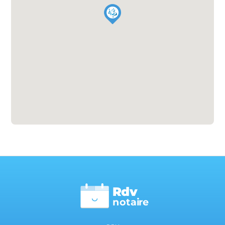
Rdv
n
otai
r
e