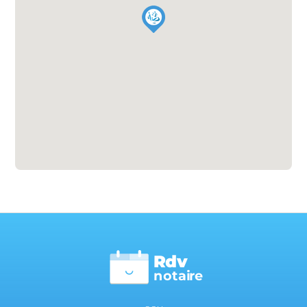
Rdv
n
otai
r
e